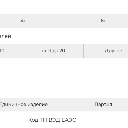
4c
6c
елей
 10
от 11 до 20
Другое
Единичное изделие
Партия
Код ТН ВЭД ЕАЭС