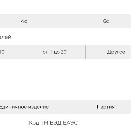
4c
6c
елей
 10
от 11 до 20
Другое
Единичное изделие
Партия
Код ТН ВЭД ЕАЭС